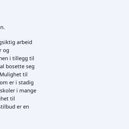
n.
gsiktig arbeid
r og
n i tillegg til
kal bosette seg
Mulighet til
om er i stadig
yskoler i mange
het til
tilbud er en