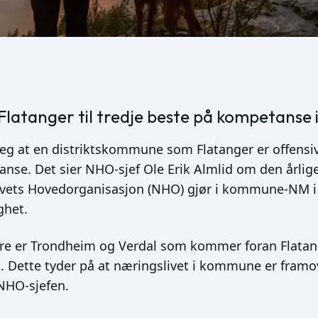
latanger til tredje beste på kompetanse 
eg at en distriktskommune som Flatanger er offensiv
nse. Det sier NHO-sjef Ole Erik Almlid om den årlig
vets Hovedorganisasjon (NHO) gjør i kommune-NM i
ghet.
are er Trondheim og Verdal som kommer foran Flatang
sk. Dette tyder på at næringslivet i kommune er framo
 NHO-sjefen.