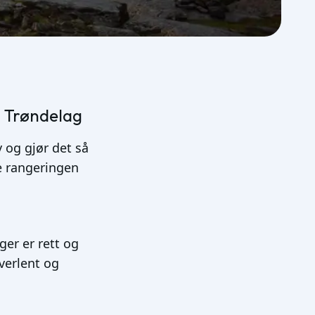
i Trøndelag
 og gjør det så
e rangeringen
er er rett og
verlent og