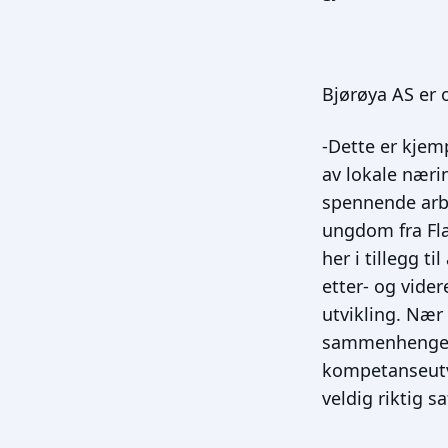
Bjørøya AS er 
-Dette er kjem
av lokale næri
spennende arbe
ungdom fra Fla
her i tillegg t
etter- og vide
utvikling. Nær
sammenhenger og
kompetanseutvi
veldig riktig s