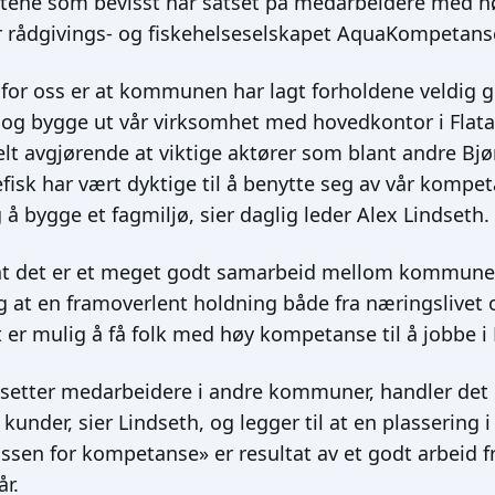
ftene som bevisst har satset på medarbeidere med h
 rådgivings- og fiskehelseselskapet AquaKompetans
 for oss er at kommunen har lagt forholdene veldig god
e og bygge ut vår virksomhet med hovedkontor i Flat
elt avgjørende at viktige aktører som blant andre Bj
efisk har vært dyktige til å benytte seg av vår kompe
 å bygge et fagmiljø, sier daglig leder Alex Lindseth.
at det er et meget godt samarbeid mellom kommun
g at en framoverlent holdning både fra næringsliv
et er mulig å få folk med høy kompetanse til å jobbe i 
nsetter medarbeidere i andre kommuner, handler det
e kunder, sier Lindseth, og legger til at en plasseri
lassen for kompetanse» er resultat av et godt arbeid 
år.