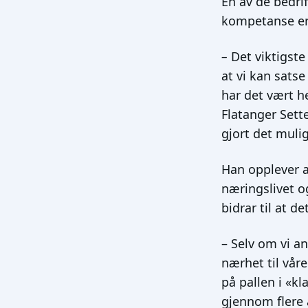
En av de bedri
kompetanse er
–
Det viktigste
at vi kan sats
har det vært h
Flatanger Sett
gjort det mulig
Han opplever 
næringslivet o
bidrar til at d
– Selv om vi a
nærhet til vår
på pallen i «k
gjennom flere 