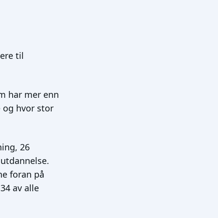
re til
m har mer enn
 og hvor stor
ning, 26
 utdannelse.
ne foran på
34 av alle