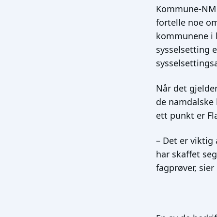
Kommune-NM bes
fortelle noe 
kommunene i la
sysselsetting
sysselsetting
Når det gjelde
de namdalske 
ett punkt er Fl
– Det er vikti
har skaffet seg
fagprøver, sier