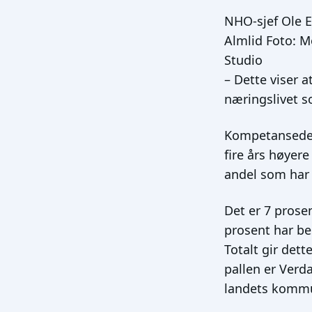
NHO-sjef Ole E
Almlid Foto: 
Studio
– Dette viser 
næringslivet s
Kompetansedel
fire års høyer
andel som har 
Det er 7 prose
prosent har be
Totalt gir dett
pallen er Verd
landets komm