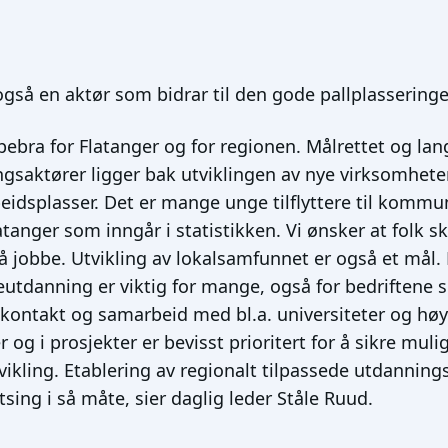
også en aktør som bidrar til den gode pallplasseringe
pebra for Flatanger og for regionen. Målrettet og lan
ngsaktører ligger bak utviklingen av nye virksomhete
idsplasser. Det er mange unge tilflyttere til kommune
tanger som inngår i statistikken. Vi ønsker at folk s
il å jobbe. Utvikling av lokalsamfunnet er også et mål. 
reutdanning er viktig for mange, også for bedriftene s
 kontakt og samarbeid med bl.a. universiteter og hø
 i prosjekter er bevisst prioritert for å sikre mulig
kling. Etablering av regionalt tilpassede utdannings
atsing i så måte, sier daglig leder Ståle Ruud.