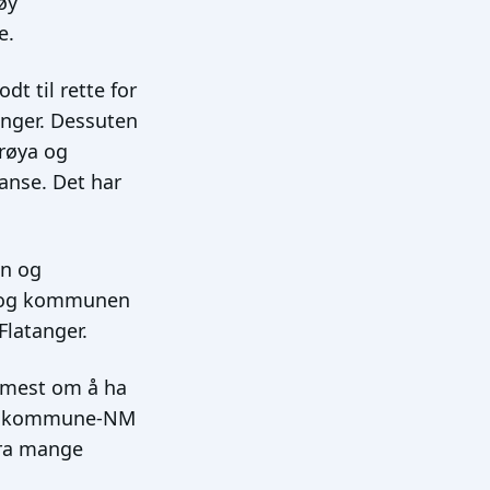
øy
e.
t til rette for
anger. Dessuten
ørøya og
tanse. Det har
en og
et og kommunen
Flatanger.
 mest om å ha
ng i kommune-NM
fra mange