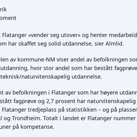
rik
Moment
at Flatanger «vender seg utover» og henter medarbeide
om har skaffet seg solid utdannelse, sier Almlid.
en av kommune-NM viser andel av befolkningen so
e utdanning, hvor stor andel som har bestått fagprøve
teknisk/naturvitenskapelig utdannelse.
nt av befolkningen i Flatanger som har høyere utdan
stått fagprøve og 2,7 prosent har naturvitenskapelig
e Flatanger tredjeplass på statistikken – og på plasse
al og Trondheim. Totalt i landet er Flatanger nummer 
uner på kompetanse.