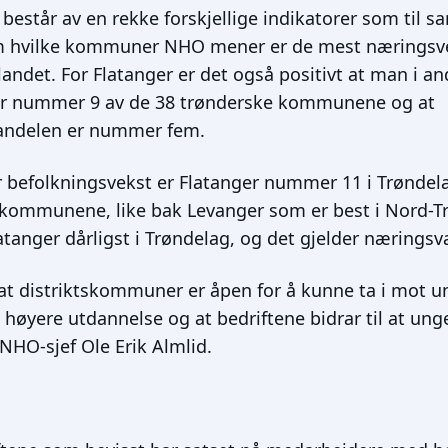
tår av en rekke forskjellige indikatorer som til 
om hvilke kommuner NHO mener er de mest næringsv
ndet. For Flatanger er det også positivt at man i and
 er nummer 9 av de 38 trønderske kommunene og at
sandelen er nummer fem.
r befolkningsvekst er Flatanger nummer 11 i Trøndel
kommunene, like bak Levanger som er best i Nord-T
atanger dårligst i Trøndelag, og det gjelder næringsv
g at distriktskommuner er åpen for å kunne ta i mot 
 høyere utdannelse og at bedriftene bidrar til at ung
 NHO-sjef Ole Erik Almlid.