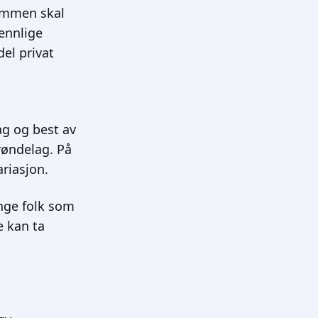
sammen skal
ennlige
el privat
ag og best av
røndelag. På
ariasjon.
unge folk som
e kan ta