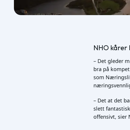
NHO kårer F
– Det gleder m
bra på kompeta
som Næringsli
næringsvennli
– Det at det b
slett fantasti
offensivt, sier