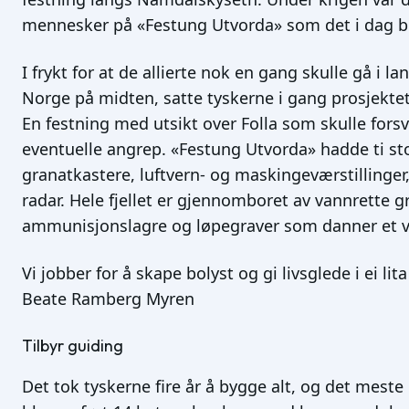
mennesker på «Festung Utvorda» som det i dag b
I frykt for at de allierte nok en gang skulle gå i l
Norge på midten, satte tyskerne i gang prosjekte
En festning med utsikt over Folla som skulle fo
eventuelle angrep. «Festung Utvorda» hadde ti s
granatkastere, luftvern- og maskingeværstillinger
radar. Hele fjellet er gjennomboret av vannrette g
ammunisjonslagre og løpegraver som danner et v
Vi jobber for å skape bolyst og gi livsglede i ei l
Beate Ramberg Myren
Tilbyr guiding
Det tok tyskerne fire år å bygge alt, og det mest