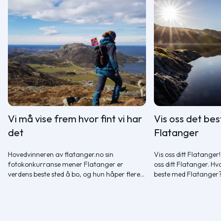
Vi må vise frem hvor fint vi har
Vis oss det be
det
Flatanger
Hovedvinneren av flatanger.no sin
Vis oss ditt Flatanger!
fotokonkurranse mener Flatanger er
oss ditt Flatanger. Hv
verdens beste sted å bo, og hun håper flere
beste med Flatanger? 
før øynene opp for både de flotte folkene og
badeplassen, det best
den flotte naturen i kommunen.
beste turkameraten. 
sammen inspirere hver
det beste Flatanger h