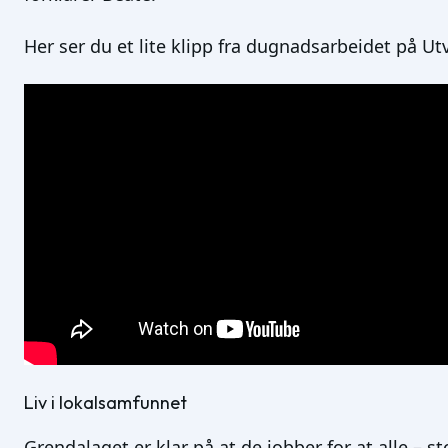
Her ser du et lite klipp fra dugnadsarbeidet på Utv
Liv i lokalsamfunnet
Grendalaget er klar på at de jobber for at alle – st