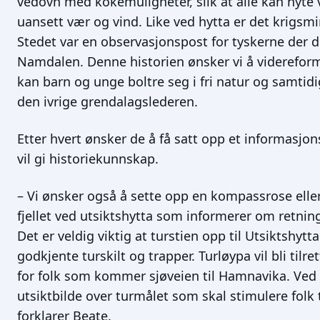
vedovn med kokemuligheter, slik at alle kan nyte 
uansett vær og vind. Like ved hytta er det krigsmi
Stedet var en observasjonspost for tyskerne der d
Namdalen. Denne historien ønsker vi å videreform
kan barn og unge boltre seg i fri natur og samtidi
den ivrige grendalagslederen.
Etter hvert ønsker de å få satt opp et informasjo
vil gi historiekunnskap.
– Vi ønsker også å sette opp en kompassrose ell
fjellet ved utsiktshytta som informerer om retnin
Det er veldig viktig at turstien opp til Utsiktshyt
godkjente turskilt og trapper. Turløypa vil bli tilre
for folk som kommer sjøveien til Hamnavika. Ved 
utsiktbilde over turmålet som skal stimulere folk ti
forklarer Beate.